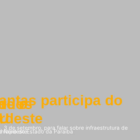
ntas participa do
íduos
re o
rdeste
SU
, 3 de setembro, para falar sobre infraestrutura de
nicípio do Estado da Paraiba
o Nordeste