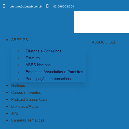
contato@abespb.com.br
83 99690-8964
ABES-PB
ASSOCIE-SE
Diretoria e Conselhos
Estatuto
ABES Nacional
Empresas Associadas e Parceiros
Participação em conselhos
Notícias
Cursos e Eventos
Podcast Sanear Cast
Biblioteca/Aulas
JPS
Câmaras Temáticas