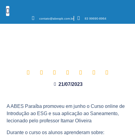
contato@abespb.com.br
83 99690-8964
Cursos e Eventos
Podcast Sanear Cast
Câmaras Temáticas
Flavio Pereira participante do
curso sobre ESG comenta sua
experiência
21/07/2023
A ABES Paraíba promoveu em junho o Curso online de
Introdução ao ESG e sua aplicação ao Saneamento,
lecionado pelo professor Itamar Oliveira
Durante o curso os alunos aprenderam sobre: