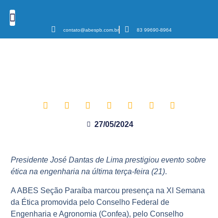
contato@abespb.com.br
83 99690-8964
Cursos e Eventos
Podcast Sanear Cast
Câmaras Temáticas
ABES Paraíba presente na XI
Semana da Ética Crea-PB
27/05/2024
Presidente José Dantas de Lima prestigiou evento sobre
ética na engenharia na última terça-feira (21)
.
A ABES Seção Paraíba marcou presença na XI Semana
da Ética promovida pelo Conselho Federal de
Engenharia e Agronomia (Confea), pelo Conselho