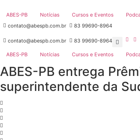
Ir
para
ABES-PB
Notícias
Cursos e Eventos
Podca
o
contato@abespb.com.br
83 99690-8964
conteúdo
contato@abespb.com.br
83 99690-8964
ABES-PB
Notícias
Cursos e Eventos
Podca
ABES-PB entrega Prêm
superintendente da S