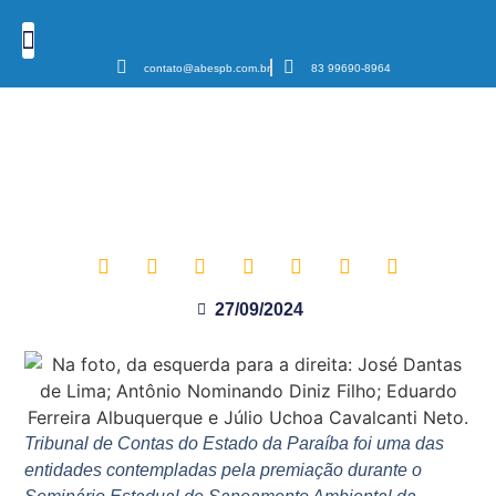
contato@abespb.com.br
83 99690-8964
Cursos e Eventos
Podcast Sanear Cast
Câmaras Temáticas
ABES-PB entrega Prêmio
Destaque do Saneamento 2024
ao presidente do TCE-PB
27/09/2024
Tribunal de Contas do Estado da Paraíba foi uma das
entidades contempladas pela premiação durante o