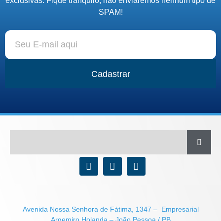
exclusivas. Fique tranquilo, não enviaremos nenhum tipo de
SPAM!
Cadastrar
Avenida Nossa Senhora de Fátima, 1347 – Empresarial
Argemiro Holanda – João Pessoa / PB