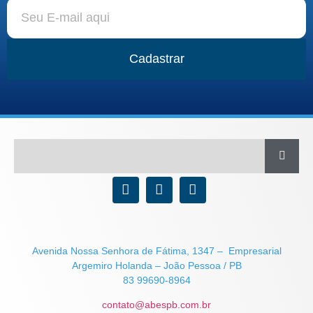
Cadastrar
Avenida Nossa Senhora de Fátima, 1347 – Empresarial
Argemiro Holanda – João Pessoa / PB
83 99690-8964
contato@abespb.com.br