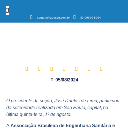
contato@abespb.com.br
83 99690-8964
Cursos e Eventos
Podcast Sanear Cast
Câmaras Temáticas
ABES-PB presente na Cerimônia
de Posse da Diretoria Nacional
da Associação
05/08/2024
O presidente da seção, José Dantas de Lima, participou
da solenidade realizada em São Paulo, capital
, na
última quinta-feira,
1º de agosto.
A
Associação Brasileira de Engenharia Sanitária e