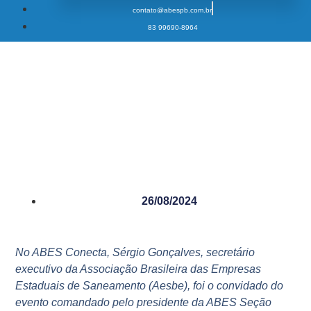
contato@abespb.com.br
83 99690-8964
ABES-PB realiza segundo
encontro da série especial de
webinares sobre Saneamento
Ambiental e Sustentabilidade
26/08/2024
No ABES Conecta, Sérgio Gonçalves, secretário
executivo da Associação Brasileira das Empresas
Estaduais de Saneamento (Aesbe), foi o convidado do
evento comandado pelo presidente da ABES Seção