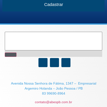
Cadastrar
Avenida Nossa Senhora de Fátima, 1347 – Empresarial
Argemiro Holanda – João Pessoa / PB
83 99690-8964
contato@abespb.com.br