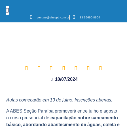
contato@abespb.com.br
83 99690-8964
Cursos e Eventos
Podcast Sanear Cast
Câmaras Temáticas
ABES-PB realizará curso de
capacitação sobre saneamento
básico
10/07/2024
Aulas começarão em 19 de julho. Inscrições abertas.
A ABES Seção Paraíba promoverá entre julho e agosto
o curso presencial de
capacitação sobre saneamento
básico, abordando abastecimento de águas, coleta e