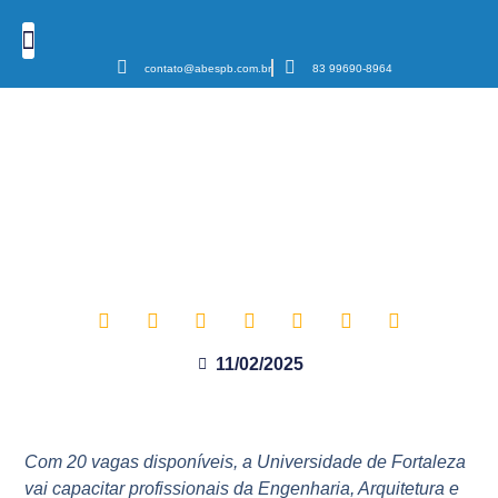
contato@abespb.com.br
83 99690-8964
Cursos e Eventos
Podcast Sanear Cast
Câmaras Temáticas
ABES-PB RECOMENDA: Unifor
abre inscrições para
especialização online em
Projetos e Gestão de Resíduos
Sólidos
11/02/2025
Com 20 vagas disponíveis, a Universidade de Fortaleza
vai capacitar profissionais da Engenharia, Arquitetura e