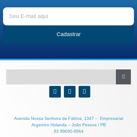
Cadastrar
Avenida Nossa Senhora de Fátima, 1347 – Empresarial
Argemiro Holanda – João Pessoa / PB
83 99690-8964