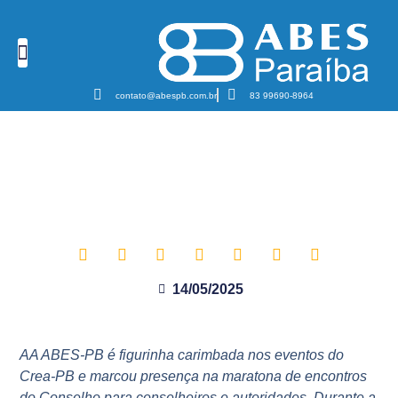
Cursos e Eventos
Podcast Sanear Cast
Câmaras Temáticas
contato@abespb.com.br
83 99690-8964
ABES-PB reforça apoio ao Crea-
PB durante plenária e abertura
da 7ª Semana Paraibana de Ética
14/05/2025
AA ABES-PB é figurinha carimbada nos eventos do
Crea-PB e marcou presença na maratona de encontros
do Conselho para conselheiros e autoridades .Durante a