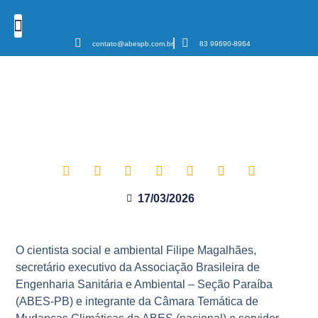
contato@abespb.com.br
83 99690-8964
Cursos e Eventos
Podcast Sanear Cast
Câmaras Temáticas
Cientista membro da ABES-PB
participa de relatório global da
ONU sobre meio ambiente
17/03/2026
O cientista social e ambiental Filipe Magalhães,
secretário executivo da Associação Brasileira de
Engenharia Sanitária e Ambiental – Seção Paraíba
(ABES-PB) e integrante da Câmara Temática de