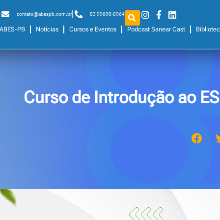
contato@abespb.com.br
83 99690-8964
ABES-PB
Notícias
Cursos e Eventos
Podcast Sanear Cast
Bibliote
Curso de Introdução ao ES