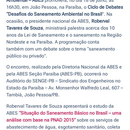
Ambiental – ABES
promoverá, no dia 18 de julho, às
16h30, em João Pessoa, na Paraíba, o
Ciclo de Debates
“Desafios do Saneamento Ambiental no Brasil
”. Na
ocasião, o presidente nacional da ABES,
Roberval
Tavares de Souza
, ministrará palestra acerca dos 10
anos da Lei de Saneamento e o saneamento na Região
Nordeste e na Paraíba. A programação conta
também com um debate sobre o tema “saneamento
público ou privado”.
O encontro, realizado pela Diretoria Nacional da ABES e
pela ABES Seção Paraíba (ABES-PB), ocorrerá no
Auditório do SENGE-PB – Sindicato dos Engenheiros no
Estado da Paraíba – Av. Monsenhor Walfredo Leal, 607 –
Tambiá, João Pessoa/PB.
Roberval Tavares de Souza apresentará o estudo da
ABES
“Situação do Saneamento Básico no Brasil – uma
análise com base na PNAD 2015”
sobre os serviços de
abastecimento de água, esgotamento sanitário, coleta