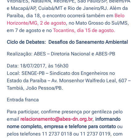
Vitória/ES, Natal/RN, Recife/PE, São Paulo/SP, Belém/PA
e Macapá/AP, Cuiabá/MT e Rio de Janeiro/RJ. Além da
Paraíba, dia 18, o encontro ocorrerá também em
Belo
Horizonte/MG, 2 de agosto
, no Mato Grosso do Sul/MS,
em 7 de agosto e no
Tocantins, dia 15 de agosto.
Ciclo de Debates:
Desafios do Saneamento Ambiental
Realização: ABES – Diretoria Nacional e ABES-PB
Data: 18/07/2017, às 16h30
Local: SENGE-PB – Sindicato dos Engenheiros no
Estado da Paraíba – Av. Monsenhor Walfredo Leal, 607 –
Tambiá, João Pessoa/PB.
Entrada franca
Para participar, confirme presença por gentileza pelo
email
relacionamento@abes-dn.org.br
,
informando
nome completo, empresa e telefone para contato
ou
pelos telefones 11 2737 0118 ou 11 2737 0119, com