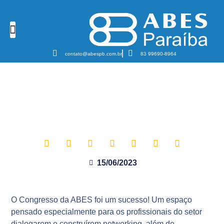
Cursos e Eventos
Podcast Sanear Cast
Câmaras Temáticas
contato@abespb.com.br
83 99690-8964
Livia Marinho reforça a
importância do 32º Congresso
da ABES
15/06/2023
O Congresso da ABES foi um sucesso! Um espaço
pensado especialmente para os profissionais do setor
dialogarem e construírem networking, além de