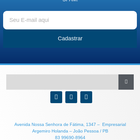
Cadastrar
Avenida Nossa Senhora de Fátima, 1347 – Empresarial
Argemiro Holanda – João Pessoa / PB
83 99690-8964