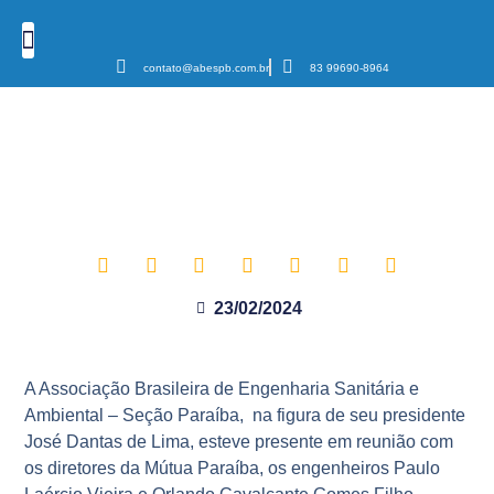
contato@abespb.com.br
83 99690-8964
Cursos e Eventos
Podcast Sanear Cast
Câmaras Temáticas
Mútua PB e ABES Paraíba
firmam parceria em prol do
saneamento do estado
23/02/2024
A Associação Brasileira de Engenharia Sanitária e
Ambiental – Seção Paraíba, na figura de seu presidente
José Dantas de Lima, esteve presente em reunião com
os diretores da Mútua Paraíba, os engenheiros Paulo