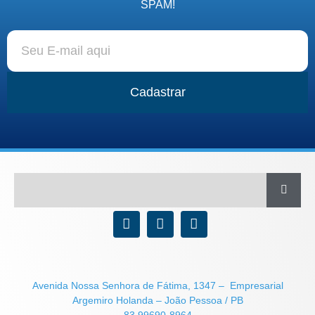
SPAM!
Cadastrar
Avenida Nossa Senhora de Fátima, 1347 – Empresarial
Argemiro Holanda – João Pessoa / PB
83 99690-8964