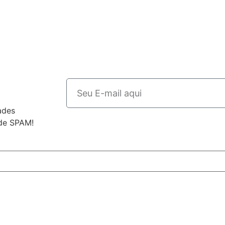
ades
 de SPAM!