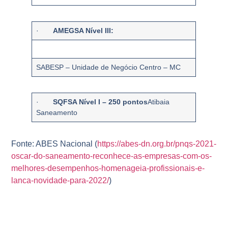
·
AMEGSA Nível III:
SABESP – Unidade de Negócio Centro – MC
·
SQFSA Nível I – 250 pontos
Atibaia
Saneamento
Fonte: ABES Nacional (
https://abes-dn.org.br/pnqs-2021-
oscar-do-saneamento-reconhece-as-empresas-com-os-
melhores-desempenhos-homenageia-profissionais-e-
lanca-novidade-para-2022/
)