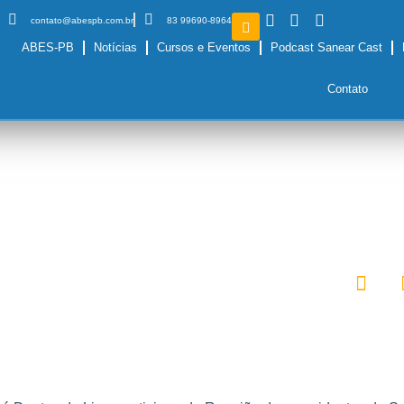
contato@abespb.com.br
83 99690-8964
ABES-PB
Notícias
Cursos e Eventos
Podcast Sanear Cast
Contato
Presidentes das 
realizam reuniã