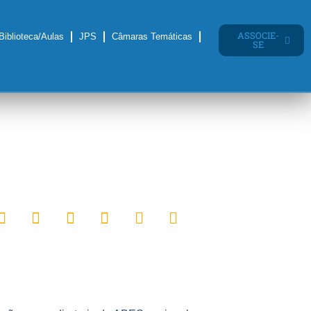
ASSOCIE-
Biblioteca/Aulas
JPS
Câmaras Temáticas
SE
Seções estaduais
o com a Nacional