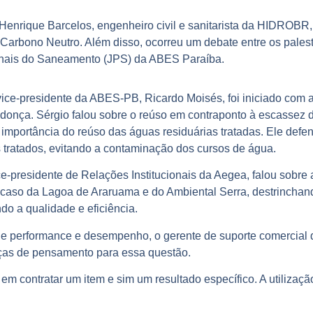
Henrique Barcelos, engenheiro civil e sanitarista da HIDROBR,
arbono Neutro. Além disso, ocorreu um debate entre os palestr
onais do Saneamento (JPS) da ABES Paraíba.
vice-presidente da ABES-PB, Ricardo Moisés, foi iniciado com 
onça. Sérgio falou sobre o reúso em contraponto à escassez 
 importância do reúso das águas residuárias tratadas. Ele defen
es tratados, evitando a contaminação dos cursos de água.
e-presidente de Relações Institucionais da Aegea, falou sobre 
o caso da Lagoa de Araruama e do Ambiental Serra, destrinchan
do a qualidade e eficiência.
de performance e desempenho, o gerente de suporte comercial 
ças de pensamento para essa questão.
em contratar um item e sim um resultado específico. A utilizaç