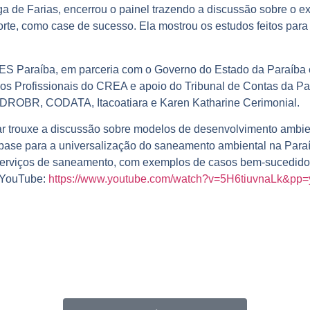
de Farias, encerrou o painel trazendo a discussão sobre o e
rte, como case de sucesso. Ela mostrou os estudos feitos para 
ABES Paraíba, em parceria com o Governo do Estado da Paraíb
dos Profissionais do CREA e apoio do Tribunal de Contas da Pa
ROBR, CODATA, Itacoatiara e Karen Katharine Cerimonial.
 trouxe a discussão sobre modelos de desenvolvimento ambient
se para a universalização do saneamento ambiental na Paraíb
 serviços de saneamento, com exemplos de casos bem-sucedidos
o YouTube:
https://www.youtube.com/watch?v=5H6tiuvnaLk