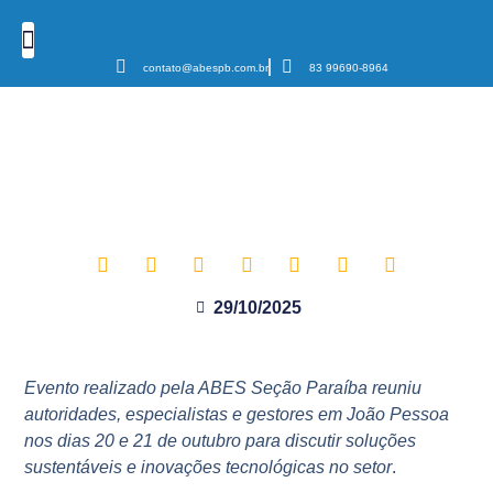
contato@abespb.com.br
83 99690-8964
Cursos e Eventos
Podcast Sanear Cast
Câmaras Temáticas
SANEAR-PB abre 3ª edição com
debates sobre o futuro do
saneamento na Paraíba
29/10/2025
Evento realizado pela ABES Seção Paraíba reuniu
autoridades, especialistas e gestores em João Pessoa
nos dias 20 e 21 de outubro para discutir soluções
sustentáveis e inovações tecnológicas no setor
.