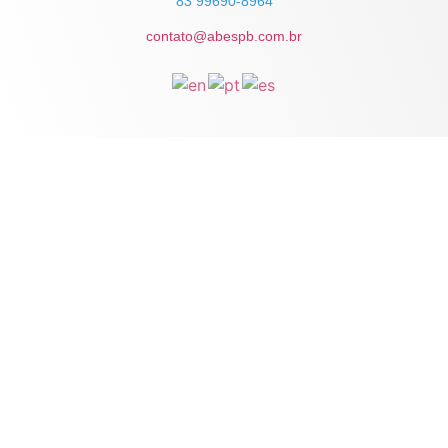
83 99690-8964
contato@abespb.com.br