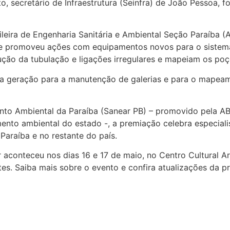
to, secretário de Infraestrutura (Seinfra) de João Pessoa,
leira de Engenharia Sanitária e Ambiental Seção Paraíba (
 que promoveu ações com equipamentos novos para o siste
ção da tubulação e ligações irregulares e mapeiam os poço
a geração para a manutenção de galerias e para o mapeam
nto Ambiental da Paraíba (Sanear PB) – promovido pela 
to ambiental do estado -, a premiação celebra especialis
araíba e no restante do país.
aconteceu nos dias 16 e 17 de maio, no Centro Cultural A
ntes. Saiba mais sobre o evento e confira atualizações da