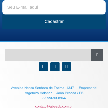
Cadastrar
Avenida Nossa Senhora de Fátima, 1347 – Empresarial
Argemiro Holanda – João Pessoa / PB
83 99690-8964
contato@abespb.com.br