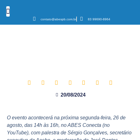
contato@abespb.com.br
83 99690-8964
Cursos e Eventos
Podcast Sanear Cast
Câmaras Temáticas
Série de webinares ABES-PB:
inscreva-se para o segundo
encontro sobre saneamento
ambiental e sustentabilidade
20/08/2024
O evento acontecerá na próxima segunda-feira, 26 de
agosto, das 14h às 16h, no ABES Conecta (no
YouTube), com palestra de Sérgio Gonçalves, secretário