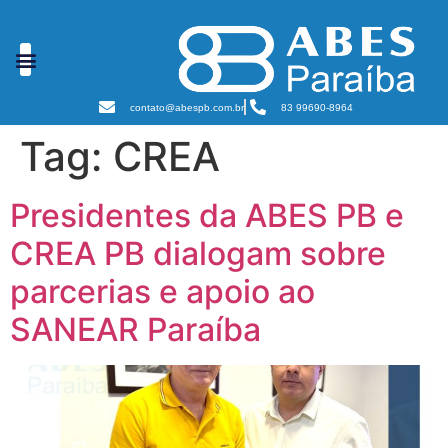
Cursos e Eventos
Podcast Sanear Cast
Câmaras Temáticas
contato@abespb.com.br
83 99690-8964
Tag:
CREA
Presidentes da ABES PB e
CREA PB dialogam sobre
parcerias e apoio ao
SANEAR Paraíba