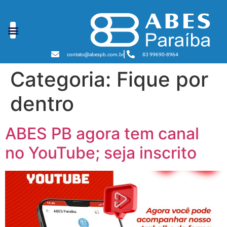
contato@abespb.com.br
83 99690-8964
Categoria:
Fique por
dentro
ABES PB agora tem canal
no YouTube; seja inscrito