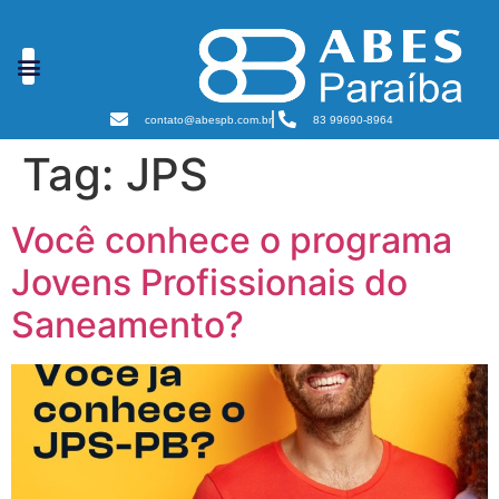
Cursos e Eventos
Podcast Sanear Cast
Câmaras Temáticas
contato@abespb.com.br
83 99690-8964
Tag:
JPS
Você conhece o programa
Jovens Profissionais do
Saneamento?