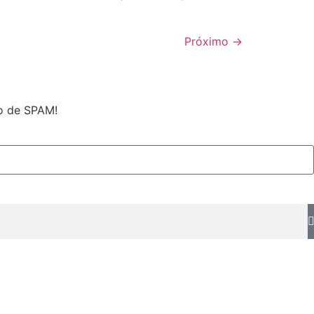
Próximo
→
po de SPAM!