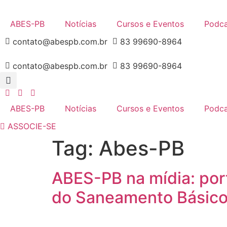
Ir
para
ABES-PB
Notícias
Cursos e Eventos
Podca
o
contato@abespb.com.br
83 99690-8964
conteúdo
contato@abespb.com.br
83 99690-8964
ABES-PB
Notícias
Cursos e Eventos
Podca
ASSOCIE-SE
Tag:
Abes-PB
ABES-PB na mídia: por
do Saneamento Básico